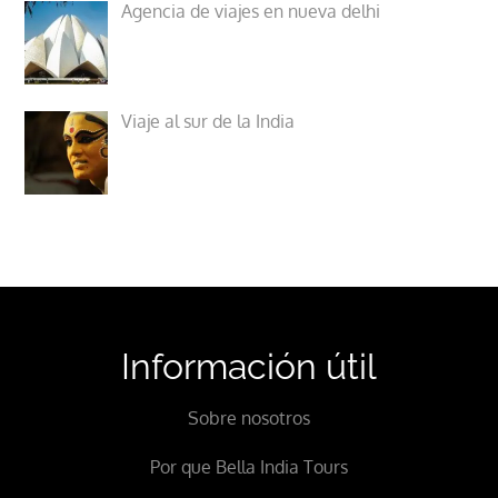
Agencia de viajes en nueva delhi
Viaje al sur de la India
Información útil
Sobre nosotros
Por que Bella India Tours